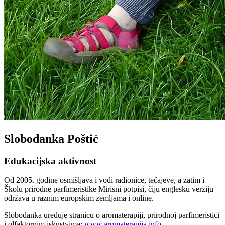
Slobodanka Poštić
Edukacijska aktivnost
Od 2005. godine osmišljava i vodi radionice, tečajeve, a zatim i
Školu prirodne parfimeristike Mirisni potpisi, čiju englesku verziju
održava u raznim europskim zemljama i online.
Slobodanka uređuje stranicu o aromaterapiji, prirodnoj parfimeristici
i olfaktornim iskustvima:
www.aromaterapija.info