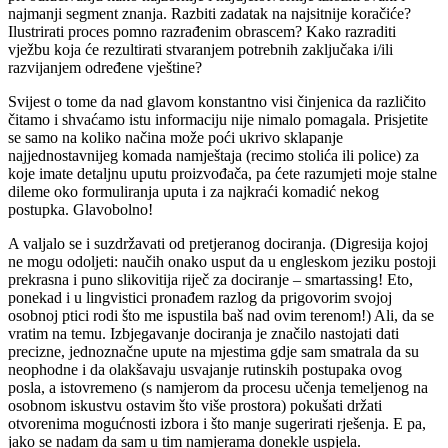
najmanji segment znanja. Razbiti zadatak na najsitnije koračiće?
Ilustrirati proces pomno razrađenim obrascem? Kako razraditi
vježbu koja će rezultirati stvaranjem potrebnih zaključaka i/ili
razvijanjem određene vještine?
Svijest o tome da nad glavom konstantno visi činjenica da različito
čitamo i shvaćamo istu informaciju nije nimalo pomagala. Prisjetite
se samo na koliko načina može poći ukrivo sklapanje
najjednostavnijeg komada namještaja (recimo stolića ili police) za
koje imate detaljnu uputu proizvođača, pa ćete razumjeti moje stalne
dileme oko formuliranja uputa i za najkraći komadić nekog
postupka. Glavobolno!
A valjalo se i suzdržavati od pretjeranog dociranja. (Digresija kojoj
ne mogu odoljeti: naučih onako usput da u engleskom jeziku postoji
prekrasna i puno slikovitija riječ za dociranje – smartassing! Eto,
ponekad i u lingvistici pronađem razlog da prigovorim svojoj
osobnoj ptici rodi što me ispustila baš nad ovim terenom!) Ali, da se
vratim na temu. Izbjegavanje dociranja je značilo nastojati dati
precizne, jednoznačne upute na mjestima gdje sam smatrala da su
neophodne i da olakšavaju usvajanje rutinskih postupaka ovog
posla, a istovremeno (s namjerom da procesu učenja temeljenog na
osobnom iskustvu ostavim što više prostora) pokušati držati
otvorenima mogućnosti izbora i što manje sugerirati rješenja. E pa,
jako se nadam da sam u tim namjerama donekle uspjela.