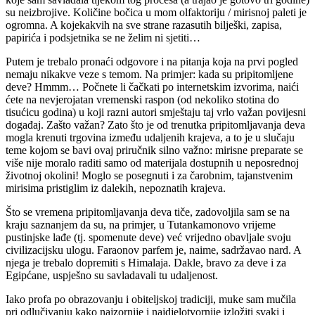
su neizbrojive. Količine bočica u mom olfaktoriju / mirisnoj paleti je
ogromna. A kojekakvih na sve strane razasutih bilješki, zapisa,
papirića i podsjetnika se ne želim ni sjetiti…
Putem je trebalo pronaći odgovore i na pitanja koja na prvi pogled
nemaju nikakve veze s temom. Na primjer: kada su pripitomljene
deve? Hmmm… Počnete li čačkati po internetskim izvorima, naići
ćete na nevjerojatan vremenski raspon (od nekoliko stotina do
tisućicu godina) u koji razni autori smještaju taj vrlo važan povijesni
događaj. Zašto važan? Zato što je od trenutka pripitomljavanja deva
mogla krenuti trgovina između udaljenih krajeva, a to je u slučaju
teme kojom se bavi ovaj priručnik silno važno: mirisne preparate se
više nije moralo raditi samo od materijala dostupnih u neposrednoj
životnoj okolini! Moglo se posegnuti i za čarobnim, tajanstvenim
mirisima pristiglim iz dalekih, nepoznatih krajeva.
Što se vremena pripitomljavanja deva tiče, zadovoljila sam se na
kraju saznanjem da su, na primjer, u Tutankamonovo vrijeme
pustinjske lađe (tj. spomenute deve) već vrijedno obavljale svoju
civilizacijsku ulogu. Faraonov parfem je, naime, sadržavao nard. A
njega je trebalo dopremiti s Himalaja. Dakle, bravo za deve i za
Egipćane, uspješno su savladavali tu udaljenost.
Iako profa po obrazovanju i obiteljskoj tradiciji, muke sam mučila
pri odlučivanju kako najzornije i najdjelotvornije izložiti svaki i