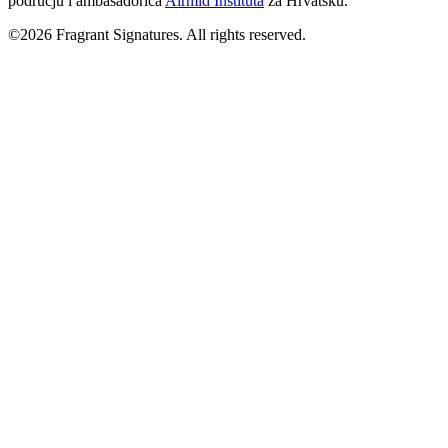
području i ambasadorica
Airmid Instituta
za Hrvatsku.
©2026 Fragrant Signatures. All rights reserved.