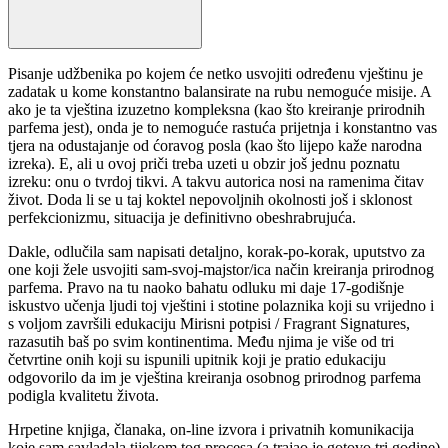
Pisanje udžbenika po kojem će netko usvojiti određenu vještinu je
zadatak u kome konstantno balansirate na rubu nemoguće misije. A
ako je ta vještina izuzetno kompleksna (kao što kreiranje prirodnih
parfema jest), onda je to nemoguće rastuća prijetnja i konstantno vas
tjera na odustajanje od ćoravog posla (kao što lijepo kaže narodna
izreka). E, ali u ovoj priči treba uzeti u obzir još jednu poznatu
izreku: onu o tvrdoj tikvi. A takvu autorica nosi na ramenima čitav
život. Doda li se u taj koktel nepovoljnih okolnosti još i sklonost
perfekcionizmu, situacija je definitivno obeshrabrujuća.
Dakle, odlučila sam napisati detaljno, korak-po-korak, uputstvo za
one koji žele usvojiti sam-svoj-majstor/ica način kreiranja prirodnog
parfema. Pravo na tu naoko bahatu odluku mi daje 17-godišnje
iskustvo učenja ljudi toj vještini i stotine polaznika koji su vrijedno i
s voljom završili edukaciju Mirisni potpisi / Fragrant Signatures,
razasutih baš po svim kontinentima. Među njima je više od tri
četvrtine onih koji su ispunili upitnik koji je pratio edukaciju
odgovorilo da im je vještina kreiranja osobnog prirodnog parfema
podigla kvalitetu života.
Hrpetine knjiga, članaka, on-line izvora i privatnih komunikacija
koje sam savladala tijekom tog procesa (a trajao je gotovo tri godine)