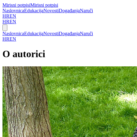
Mirisni potpisi
Mirisni potpisi
Naslovnica
Edukacija
Novosti
Događanja
Naruči
HR
EN
HR
EN
Naslovnica
Edukacija
Novosti
Događanja
Naruči
HR
EN
O autorici