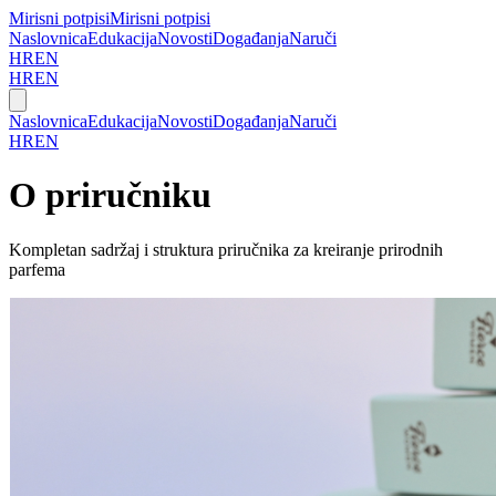
Mirisni potpisi
Mirisni potpisi
Naslovnica
Edukacija
Novosti
Događanja
Naruči
HR
EN
HR
EN
Naslovnica
Edukacija
Novosti
Događanja
Naruči
HR
EN
O priručniku
Kompletan sadržaj i struktura priručnika za kreiranje prirodnih
parfema