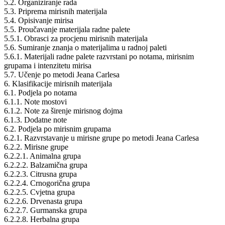
5.2. Organiziranje rada
5.3. Priprema mirisnih materijala
5.4. Opisivanje mirisa
5.5. Proučavanje materijala radne palete
5.5.1. Obrasci za procjenu mirisnih materijala
5.6. Sumiranje znanja o materijalima u radnoj paleti
5.6.1. Materijali radne palete razvrstani po notama, mirisnim
grupama i intenzitetu mirisa
5.7. Učenje po metodi Jeana Carlesa
6. Klasifikacije mirisnih materijala
6.1. Podjela po notama
6.1.1. Note mostovi
6.1.2. Note za širenje mirisnog dojma
6.1.3. Dodatne note
6.2. Podjela po mirisnim grupama
6.2.1. Razvrstavanje u mirisne grupe po metodi Jeana Carlesa
6.2.2. Mirisne grupe
6.2.2.1. Animalna grupa
6.2.2.2. Balzamična grupa
6.2.2.3. Citrusna grupa
6.2.2.4. Crnogorična grupa
6.2.2.5. Cvjetna grupa
6.2.2.6. Drvenasta grupa
6.2.2.7. Gurmanska grupa
6.2.2.8. Herbalna grupa