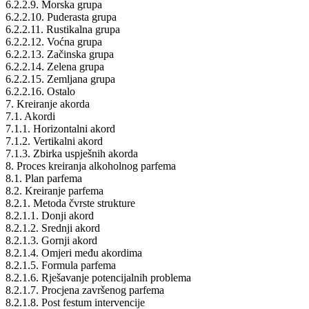
6.2.2.9. Morska grupa
6.2.2.10. Puderasta grupa
6.2.2.11. Rustikalna grupa
6.2.2.12. Voćna grupa
6.2.2.13. Začinska grupa
6.2.2.14. Zelena grupa
6.2.2.15. Zemljana grupa
6.2.2.16. Ostalo
7. Kreiranje akorda
7.1. Akordi
7.1.1. Horizontalni akord
7.1.2. Vertikalni akord
7.1.3. Zbirka uspješnih akorda
8. Proces kreiranja alkoholnog parfema
8.1. Plan parfema
8.2. Kreiranje parfema
8.2.1. Metoda čvrste strukture
8.2.1.1. Donji akord
8.2.1.2. Srednji akord
8.2.1.3. Gornji akord
8.2.1.4. Omjeri među akordima
8.2.1.5. Formula parfema
8.2.1.6. Rješavanje potencijalnih problema
8.2.1.7. Procjena završenog parfema
8.2.1.8. Post festum intervencije