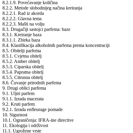
8.2.1.9. Povećavanje količina
8.2.2. Metode slobodnijeg načina kreiranja
8.2.2.1. Rad iz akorda
8.2.2.2. Glavna tema
8.2.2.3. Mašti na volju
8.3. Drugačiji sastojci parfema: baze
8.3.1. Kreiranje baza
8.3.1.1. Zbirka baza
8.4. Klasifikacija alkoholnih parfema prema koncentraciji
8.5. Obitelji parfema
8.5.1. Cvjetna obitelj
8.5.2. Amber obitelj
8.5.3. Ciparska obitelj
8.5.4. Papratna obitelj
8.5.5. Citrusna obitelj
8.6. Čuvanje prirodnih parfema
9. Drugi oblici parfema
9.1. Uljni parfem
9.1.1. Izrada macerata
9.2. Kruti parfem
9.2.1. Izrada enfleurage pomade
10. Sigurnost
10.1. Ograničenja: IFRA-ine directive
11. Ekologija i održivost
11.1. Ugrožene vrste